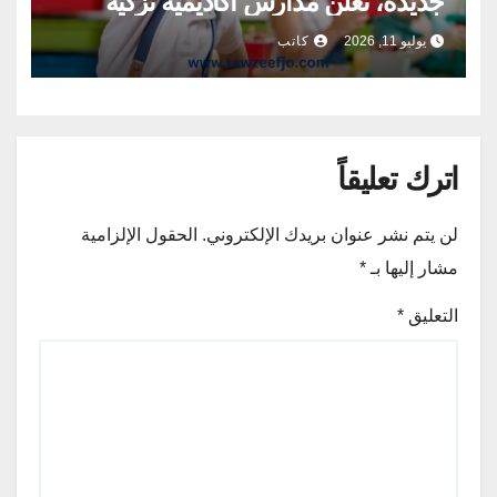
جديدة، تعلن مدارس أكاديمية تزكية
الدولية عن حاجتها إلى كوادر تعليمية
يوليو 11, 2026
كاتب
متميزة للانضمام إلى فريقها في
الوظائف التالية
اترك تعليقاً
لن يتم نشر عنوان بريدك الإلكتروني.
الحقول الإلزامية
مشار إليها بـ
*
التعليق
*