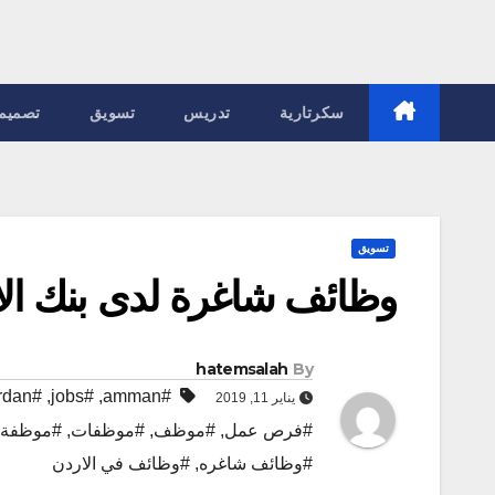
سكرتارية
تدريس
تسويق
تصميم
تسويق
وظائف شاغرة لدى بنك الا
hatemsalah
By
#jordan
,
#jobs
,
#amman
يناير 11, 2019
#فرص عمل
,
#موظف
,
#موظفات
,
#موظفة
#وظائف شاغره
,
#وظائف في الاردن