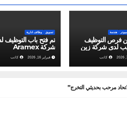
بيوتر
هندسة
تسويق
وظائف ادارية
ن فرص التوظيف
تم فتح باب التوظيف ل
يب لدى شركة زين
شركة Aramex
لات للتخصصات
كاتب
فبراير 16, 2026
كاتب