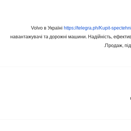
Volvo в Україні
https://telegra.ph/Kupit-specteh
навантажувачі та дорожні машини. Надійність, ефективн
Продаж, під