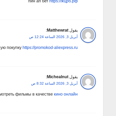
пин ап бет
https://жцрб.рф
يقول
Matthewrat
:
أبريل 3, 2026 الساعة 12:24 ص
вую покупку
https://promokod-aliexpress.ru
يقول
Michealnut
:
أبريل 3, 2026 الساعة 8:32 ص
мотреть фильмы в качестве
кино онлайн