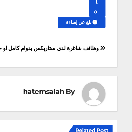
آ
ن
بلغ عن إساءة
تصفّح
وظائف شاغرة لدى ستاربكس بدوام كامل او 
المقالات
hatemsalah
By
Related Post