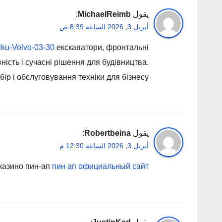
يقول
MichaelReimb
:
أبريل 3, 2026 الساعة 8:39 ص
niku-Volvo-03-30
екскаватори, фронтальні
ість і сучасні рішення для будівництва.
бір і обслуговування техніки для бізнесу.
يقول
Robertbeina
:
أبريل 3, 2026 الساعة 12:30 م
казино пин-ап
пин ап официальный сайт