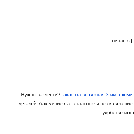
пинап оф
Нужны заклепки?
заклепка вытяжная 3 мм алюми
деталей. Алюминиевые, стальные и нержавеющие в
удобство монт