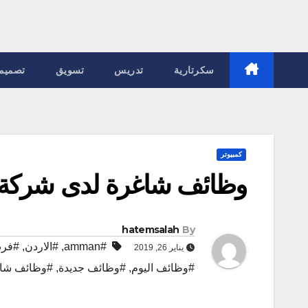
سكرتارية
تدريس
تسويق
تصميم
كمبيوتر
وظائف شاغرة لدى شركة ب
hatemsalah
By
#amman
,
#الاردن
,
#فر
يناير 26, 2019
#وظائف اليوم
,
#وظائف جديدة
,
#وظائف شا