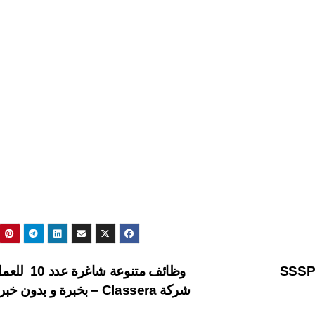
دى شركة SSSProcess
وظائف متنوعة شاغرة
شركة Classera – بخبرة و بدون خبرة