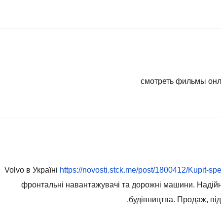
смотреть фильмы он
Volvo в Україні
https://novosti.stck.me/post/1800412/Kupit-s
фронтальні навантажувачі та дорожні машини. Надійні
будівництва. Продаж, під