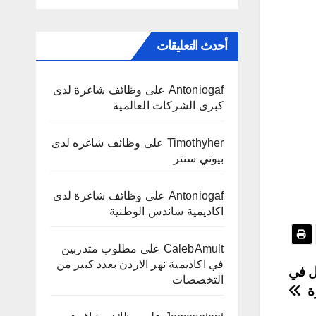
أحدث التعليقات
Antoniogaf
على
وظائف شاغرة لدى
كبرى الشركات العالمية
Timothyher
على
وظائف شاغره لدى
بيوتي سنتر
Antoniogaf
على
وظائف شاغرة لدى
اكاديمية ساندس الوطنية
CalebAmult
على
مطلوب متدربين
في اكاديمية نهر الاردن بعدد كبير من
 عدد 10 للعمل في
التخصصات