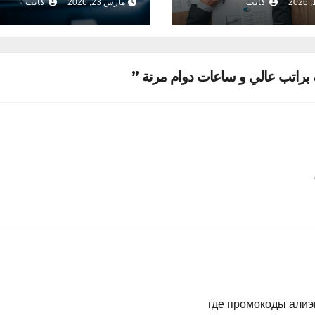
كاتب
مارس 23, 2026
كاتب
где промокоды али