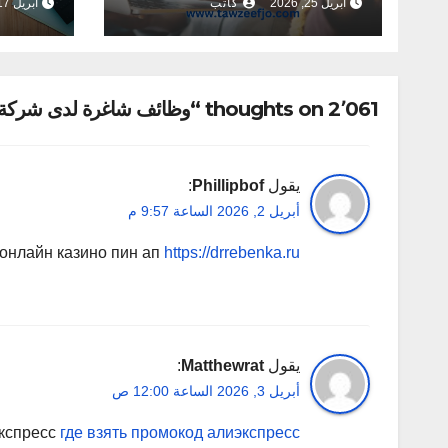
أبريل 25, 2026
كاتب
أبريل 17, 2026
2٬061 thoughts on “وظائف شاغرة لدى شركة براتب عالي و ساعات دوام مرنة ”
يقول
Phillipbof
:
أبريل 2, 2026 الساعة 9:57 م
онлайн казино пин ап
https://drrebenka.ru
يقول
Matthewrat
:
أبريل 3, 2026 الساعة 12:00 ص
экспресс
где взять промокод алиэкспресс