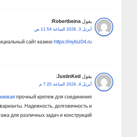
يقول
Robertbeina
:
أبريل 3, 2026 الساعة 11:54 ص
ициальный сайт казино
https://mybiz04.ru
يقول
JustinKed
:
أبريل 4, 2026 الساعة 7:25 م
ниевая
прочный крепеж для соединения
арианты. Надежность, долговечность и
ажа для различных задач и конструкций.