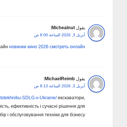
يقول
Michealnut
:
أبريل 3, 2026 الساعة 8:00 ص
лайн
новинки кино 2026 смотреть онлайн
يقول
MichaelReimb
:
أبريل 3, 2026 الساعة 8:13 ص
petstekhniku-SDLG-v-Ukraine/
екскаватори,
сть, ефективність і сучасні рішення для
бір і обслуговування техніки для бізнесу.