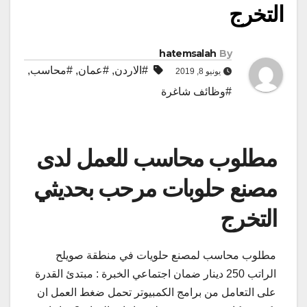
التخرج
hatemsalah
By
#الاردن
,
#عمان
,
#محاسب
,
يونيو 8, 2019
#وظائف شاغرة
مطلوب محاسب للعمل لدى
مصنع حلوبات مرحب بحديثي
التخرج
مطلوب محاسب لمصنع حلويات في منطقة صويلح
الراتب 250 دينار ضمان اجتماعي الخبرة : مبتدئ القدرة
على التعامل من برامج الكمبيوتر تحمل ضغط العمل ان