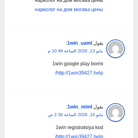
нарколог на дом москва цены
нарколог на дом москва цены
يقول
1win_uaml
:
مايو 13, 2026 الساعة 10:48 م
1win google play bormi
http://1win39427.help/
يقول
1win_miml
:
مايو 14, 2026 الساعة 2:36 ص
1win registratsiya kod
http://1win39427.help/