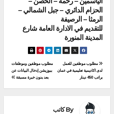
الياسمين – رحمة – الحصن –
الحزام الدائري – جبل الشمالي –
الرمثا – الرصيفة
للتقديم في الادارة العامة شارع
المدينة المنورة
تصفّح
مطلوب موظفين للعمل
مطلوب موظفين وموظفات
لدى اكاديمية تعليمية في عمان
ببوزيشن إدخال البيانات عن
المقالات
براتب 450 دينار
بعد بدون خبرة مسبقة
By
كاتب