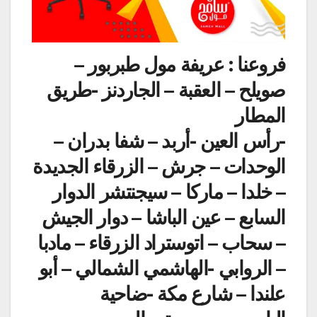
فروعنا : عريفة مول طبربور –
صويلح – العقبة – الجاردنز -طريق
المطار
-رأس العين -أربد – شفا بدران –
الوحدات – جرش – الزرقاء الجديدة
– خلدا – ماركا – سيجنتشر الدوار
السابع – عين الباشا – دوار الجيش
– سحاب – اتوستراد الزرقاء – مادبا
– الروابي -الهاشمي الشمالي – أبو
علندا – شارع مكة -ضاحية