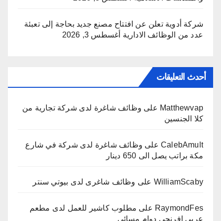
شركة أدوية تعلن عن افتتاح مصنع جديد بحاجة إلى تعبئة
عدد من الوظائف الادارية
أغسطس 3, 2026
أحدث التعليقات
Matthewvap
على
وظائف شاغرة لدى شركة تجارية من
كلا الجنسين
CalebAmult
على
وظائف شاغرة لدى شركة في شارع
مكة براتب يصل الى 650 دينار
WilliamScaby
على
وظائف شاغرى لدى بيوتي سنتر
RaymondFes
على
مطلوب كاشير للعمل لدى مطعم
عربي افرنجي دوام مسائي