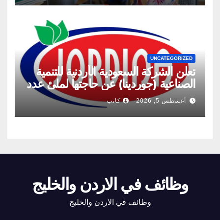
UNCATEGORIZED
تعلن الشركة السعودية الأردنية للتنمية
الصناعية (جوردينا) عن حاجتها لملئ عدد
من الشواغر
أغسطس 5, 2026
كاتب
وظائف في الاردن والخليج
وظائف في الاردن والخليج