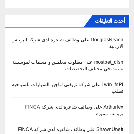
أحدث التعليقات
DouglasNeach
على
وظائف شاغرة لدى شركة البوتاس
الاردنية
mostbet_dlsn
على
مطلوب معلمين و معلمات لمؤسسة
بسنت في مختلف التخصصات
1win_fnPl
على
شركة ثريفتي لتاجير السيارات للسياحية
تطلب
Arthurfex
على
وظائف شاغرة لدى شركة FINCA
برواتب مميزة
ShawnUneft
على
وظائف شاغرة لدى شركة FINCA