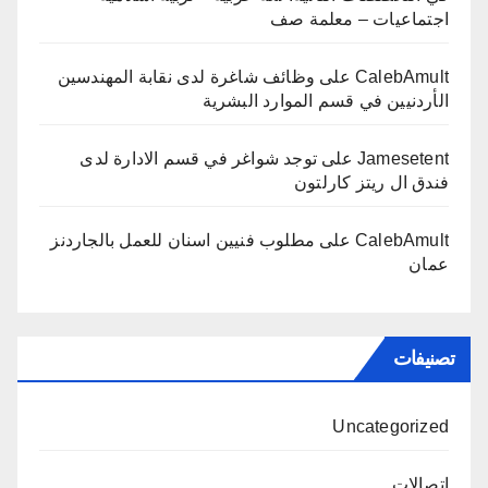
اجتماعيات – معلمة صف
CalebAmult
على
وظائف شاغرة لدى نقابة المهندسين
الأردنيين في قسم الموارد البشرية
Jamesetent
على
توجد شواغر في قسم الادارة لدى
فندق ال ريتز كارلتون
CalebAmult
على
مطلوب فنيين اسنان للعمل بالجاردنز
عمان
تصنيفات
Uncategorized
اتصالات