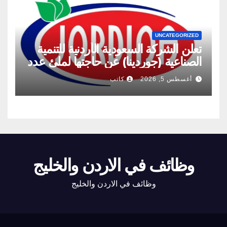
UNCATEGORIZED
تعلن الشركة السعودية الأردنية للتنمية
الصناعية (جوردينا) عن حاجتها لملئ عدد
من الشواغر
أغسطس 5, 2026
كاتب
وظائف في الاردن والخليج
وظائف في الاردن والخليج