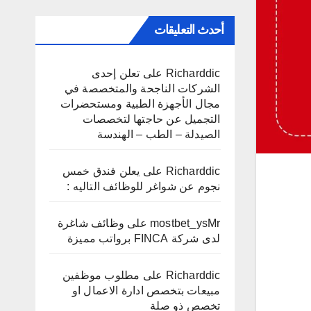
أحدث التعليقات
Richarddic
على
تعلن إحدى
الشركات الناجحة والمتخصصة في
مجال الأجهزة الطبية ومستحضرات
التجميل عن حاجتها لتخصصات
الصيدلة – الطب – الهندسة
Richarddic
على
يعلن فندق خمس
نجوم عن شواغر للوظائف التاليه :
mostbet_ysMr
على
وظائف شاغرة
لدى شركة FINCA برواتب مميزة
Richarddic
على
مطلوب موظفين
مبيعات بتخصص ادارة الاعمال او
تخصص ذو صلة