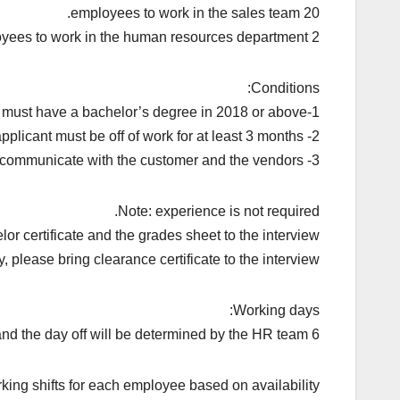
20 employees to work in the sales team.
2 employees to work in the human resources department.
Conditions:
1-The applicant must have a bachelor’s degree in 2018 or above.
2- The applicant must be off of work for at least 3 months.
3- The applicant should be good in English in a way that let him to communicate with the customer and the vendors.
Note: experience is not required.
or certificate and the grades sheet to the interview.
, please bring clearance certificate to the interview.
Working days:
6 days a week for each employee and the day off will be determined by the HR team.
ng shifts for each employee based on availability: