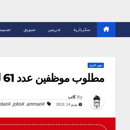
سكرتارية
تدريس
تسويق
تصميم
مهن اخرى
مطلوب موظفين عدد 61 للعمل لدى شركة خاصة
By
كاتب
#jordan
,
#jobs
,
#amman
يونيو 14, 2023