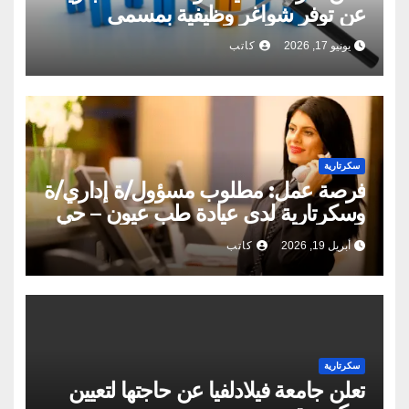
عن توفر شواغر وظيفية بمسمى
سكرتيرة تنفيذية ومحاسب في عمّان
يونيو 17, 2026
كاتب
سكرتارية
فرصة عمل: مطلوب مسؤول/ة إداري/ة
وسكرتارية لدى عيادة طب عيون – حي
نزال
أبريل 19, 2026
كاتب
سكرتارية
تعلن جامعة فيلادلفيا عن حاجتها لتعيين