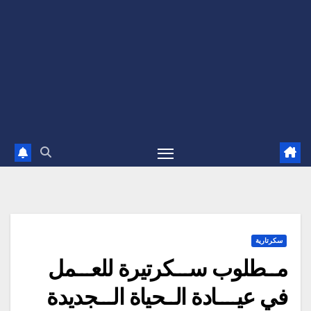
سكرتارية
مــطلوب ســـكرتيرة للعـــمل
في عيــــادة الــحياة الـــجديدة