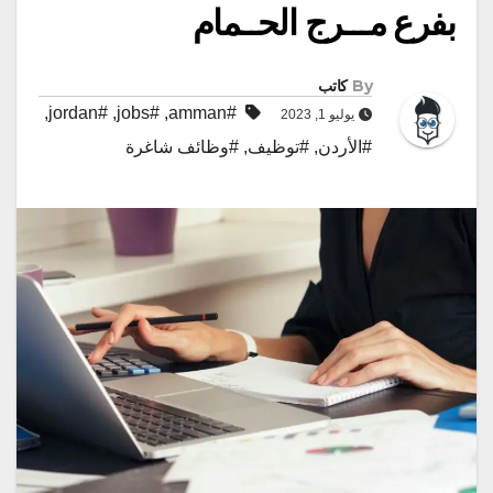
بفرع مـــرج الحــمام
By
كاتب
,
#jordan
,
#jobs
,
#amman
يوليو 1, 2023
#الأردن
,
#توظيف
,
#وظائف شاغرة