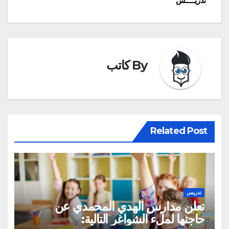
تدريـــــس
By
كاتب
Related Post
تدريس
تعلن مدارس الهدي المحمدي عن
حاجتها لملء الشواغر التالية: