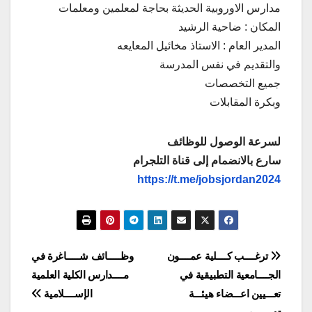
مدارس الاوروبية الحديثة بحاجة لمعلمين ومعلمات
المكان : ضاحية الرشيد
المدير العام : الاستاذ مخائيل المعايعه
والتقديم في نفس المدرسة
جميع التخصصات
وبكرة المقابلات
لسرعة الوصول للوظائف
سارع بالانضمام إلى قناة التلجرام
https://t.me/jobsjordan2024
تصفّح
ترغــــب كــــلية عمــــون
وظـــــائف شـــــاغرة في
الجــــامعية التطبيقية في
مــــدارس الكلية العلمية
المقالات
تعـــيين اعـــضاء هيئـــة
الإســــلامية