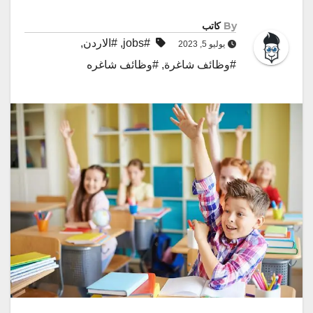
By
كاتب
#jobs
,
#الاردن
,
يوليو 5, 2023
#وظائف شاغرة
,
#وظائف شاغره