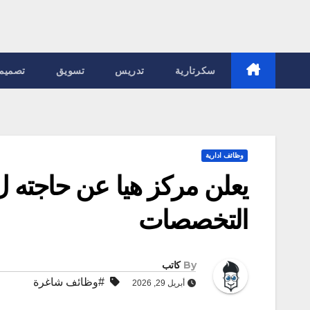
سكرتارية
تدريس
تسويق
تصميم
وظائف ادارية
يعلن مركز هيا عن حاجته ل
التخصصات
By
كاتب
#وظائف شاغرة
أبريل 29, 2026