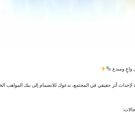
 واعٍ ومبدع
صة لإحداث أثر حقيقي في المجتمع، ندعوك للانضمام إلى بنك المواهب ال
الات: