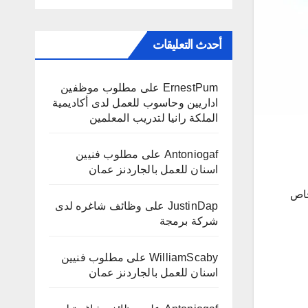
أحدث التعليقات
ErnestPum
على
مطلوب موظفين
اداريين وحاسوب للعمل لدى أكاديمية
الملكة رانيا لتدريب المعلمين
Antoniogaf
على
مطلوب فنيين
اسنان للعمل بالجاردنز عمان
خاص
JustinDap
على
وظائف شاغره لدى
شركة برمجة
WilliamScaby
على
مطلوب فنيين
اسنان للعمل بالجاردنز عمان