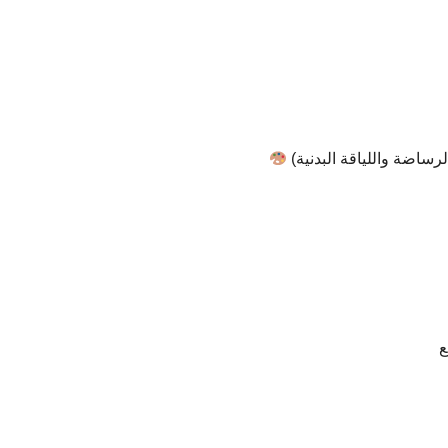
الرساضة واللياقة البدنية)
ع