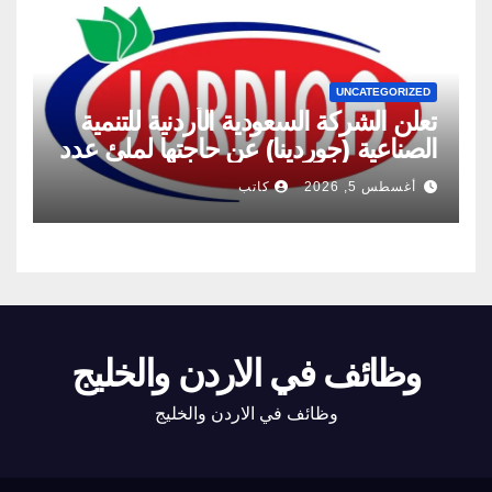
UNCATEGORIZED
تعلن الشركة السعودية الأردنية للتنمية
الصناعية (جوردينا) عن حاجتها لملئ عدد
من الشواغر
أغسطس 5, 2026
كاتب
وظائف في الاردن والخليج
وظائف في الاردن والخليج