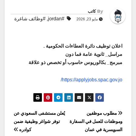
By
كاتب
#jordan
,
#وظائف شاغرة
مايو 23, 2026
اعلان توظيف دائرة العطاءات الحكومية .
مراسل_ ثانوية عامة فما دون
مبرمج_ بكالوريوس حاسوب أو تخصص ذو علاقة
https://applyjobs.spac.gov.jo/
تصفّح
مطلوب موظفين
يُعلن مستشفى السعودي عن
وموظفات للعمل في السفارة
توفر شواغر وظيفية ضمن
المقالات
السويسرية في عمان
كوادره