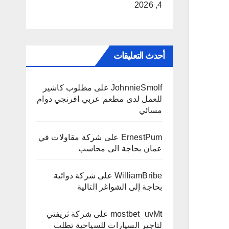
4, 2026
أحدث التعليقات
JohnnieSmolf
على
مطلوب كاشير
للعمل لدى مطعم عربي افرنجي دوام
مسائي
ErnestPum
على
شركة مقاولات في
عمان بحاجة الى محاسب
WilliamBribe
على
شركة دوائية
بحاجة إلى الشواغر التالية
mostbet_uvMt
على
شركة ثريفتي
لتاجير السيارات للسياحية تطلب