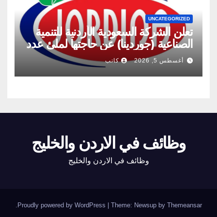
UNCATEGORIZED
تعلن الشركة السعودية الأردنية للتنمية
الصناعية (جوردينا) عن حاجتها لملئ عدد
من الشواغر
أغسطس 5, 2026
كاتب
وظائف في الاردن والخليج
وظائف في الاردن والخليج
.
Proudly powered by WordPress
|
Theme: Newsup by
Themeansar