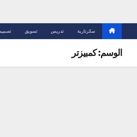
سكرتارية
تدريس
تسويق
تصميم
الوسم:
كمبيزتر