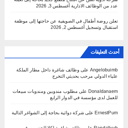
عدد من الوظائف الادارية
أغسطس 3, 2026
تعلن روضة أطفال في الصويفية عن حاجتها إلى موظفة
استقبال وتسجيل
أغسطس 2, 2026
أحدث التعليقات
Angelobuimb
على
وظائف شاغرة داخل مطار الملكة
علياء الدولي مرحب بحديثي التخرج
Donaldanaem
على
مطلوب مندوبين ومندوبات مبيعات
للعمل لدى مؤسسة في الدوار الرابع
ErnestPum
على
شركة دوائية بحاجة إلى الشواغر التالية
Randallvuh
على
وظائف شاغرة لكلا الجنسين في