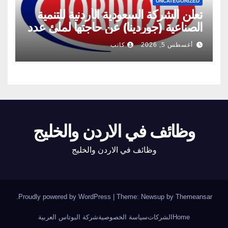
UNCATEGORIZED
تعلن الشركة السعودية الأردنية للتنمية
الصناعية (جوردينا) عن حاجتها لملئ عدد
من الشواغر
أغسطس 5, 2026
كاتب
وظائف في الاردن والخليج
وظائف في الاردن والخليج
.
Proudly powered by WordPress
|
Theme: Newsup by
Themeansar
Home
الشركات
سياسة الخصوصية
شركة البوتاس العربية