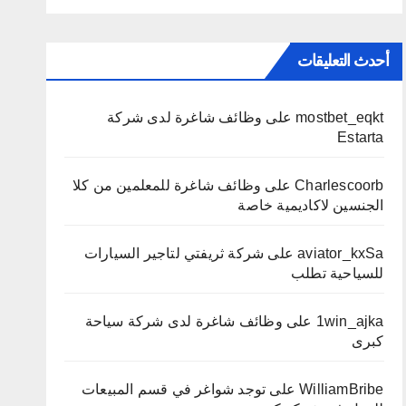
أحدث التعليقات
mostbet_eqkt
على
وظائف شاغرة لدى شركة
Estarta
Charlescoorb
على
وظائف شاغرة للمعلمين من كلا
الجنسين لاكاديمية خاصة
aviator_kxSa
على
شركة ثريفتي لتاجير السيارات
للسياحية تطلب
1win_ajka
على
وظائف شاغرة لدى شركة سياحة
كبرى
WilliamBribe
على
توجد شواغر في قسم المبيعات