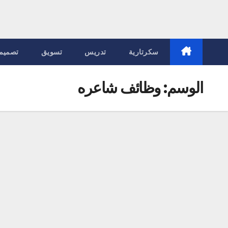
سكرتارية
تدريس
تسويق
تصميم
الوسم:
وظائف شاعره