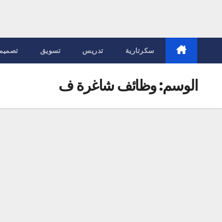
سكرتارية
تدريس
تسويق
تصميم
الوسم:
وظائف شاغرة ف