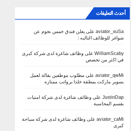
أحدث التعليقات
aviator_xuSa
على
يعلن فندق خمس نجوم عن
شواغر للوظائف التاليه :
WilliamScaby
على
وظائف شاغرة لدى شركة كبرى
في اكثر من تخصص
aviator_qwMi
على
مطلوب موظفين بقالة لعمل
بسوبر ماركت بمطقة خلدا برواتب ممتازه
JustinDap
على
وظائف شاغرة لدى شركة امنيات
بقسم المحاسبة
aviator_caMi
على
وظائف شاغرة لدى شركة سياحة
كبرى