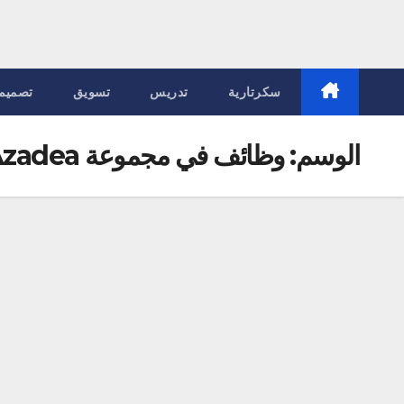
سكرتارية
تدريس
تسويق
تصميم
الوسم:
وظائف في مجموعة Azadea