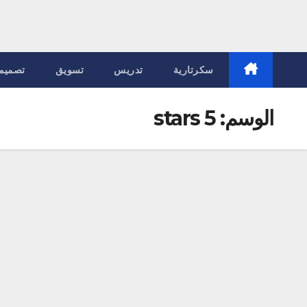
سكرتارية
تدريس
تسويق
تصميم
الوسم:
5 stars