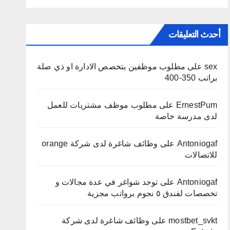
أحدث التعليقات
sex
على
مطلوب موظفين بتخصص الادارة او ذي صلة
براتب 350-400
ErnestPum
على
مطلوب موظف مشتريات للعمل
لدى مدرسة خاصة
Antoniogaf
على
وظائف شاغرة لدى شركة orange
للاتصالات
Antoniogaf
على
توجد شواغر في عدة مجالات و
تخصصات لفندق ٥ نجوم برواتب مجزية
mostbet_svkt
على
وظائف شاغرة لدى شركة