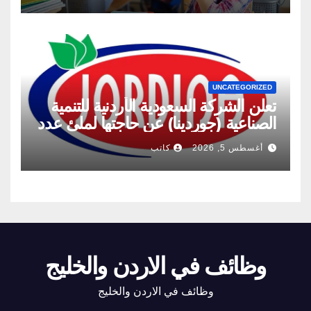
UNCATEGORIZED
تعلن الشركة السعودية الأردنية للتنمية
الصناعية (جوردينا) عن حاجتها لملئ عدد
من الشواغر
أغسطس 5, 2026
كاتب
وظائف في الاردن والخليج
وظائف في الاردن والخليج