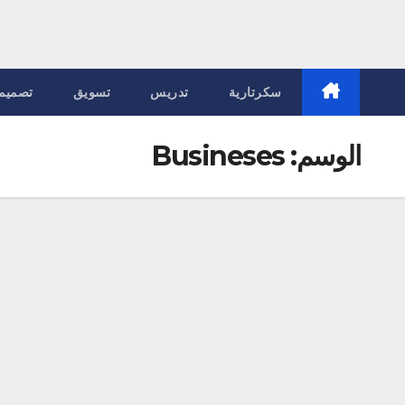
سكرتارية
تدريس
تسويق
تصميم
الوسم:
Busineses