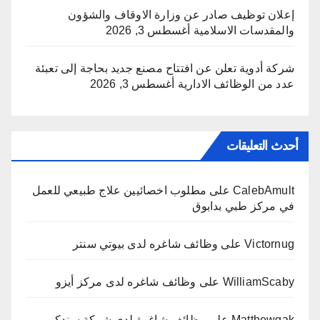
إعلان توظيف صادر عن وزارة الاوقاف والشؤون
والمقدسات الاسلامية
أغسطس 3, 2026
شركة أدوية تعلن عن افتتاح مصنع جديد بحاجة إلى تعبئة
عدد من الوظائف الادارية
أغسطس 3, 2026
أحدث التعليقات
CalebAmult
على
مطلوب اخصائيين علاج طبيعي للعمل
في مركز طبي بدابوق
Victornug
على
وظائف شاغره لدى بيوتي سنتر
WilliamScaby
على
وظائف شاغره لدى مركز أيزو
Matthewgak
على
وظائف شاغرة لدى شركة سندكم