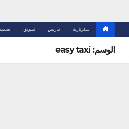
سكرتارية
تدريس
تسويق
تصميم
الوسم:
easy taxi