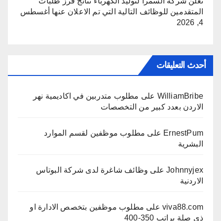
تعلن شركة السمرا لتوليد الكهرباء نتائج فرز طلبات
المتقدمين للوظائف التالية التي تم الاعلان عنها
أغسطس
4, 2026
أحدث التعليقات
WilliamBribe
على
مطلوب متدربين في اكاديمية نهر
الاردن بعدد كبير من التخصصات
ErnestPum
على
مطلوب موظفين لقسم الموارد
البشرية
Johnnyjex
على
وظائف شاغرة لدى شركة البوتاس
الاردنية
viva88.com
على
مطلوب موظفين بتخصص الادارة او
ذي صلة براتب 350-400