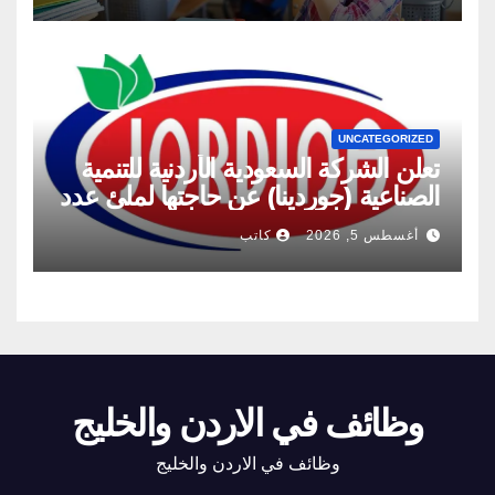
UNCATEGORIZED
تعلن الشركة السعودية الأردنية للتنمية
الصناعية (جوردينا) عن حاجتها لملئ عدد
من الشواغر
أغسطس 5, 2026
كاتب
وظائف في الاردن والخليج
وظائف في الاردن والخليج