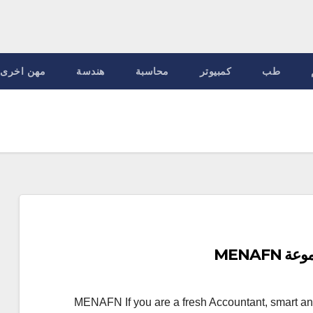
طب
كمبيوتر
محاسبة
هندسة
مهن اخرى
MENAF
ين حديثي التخرج للعمل لدى مجموعة MENAFN If you are a fresh Accountant, smart and with