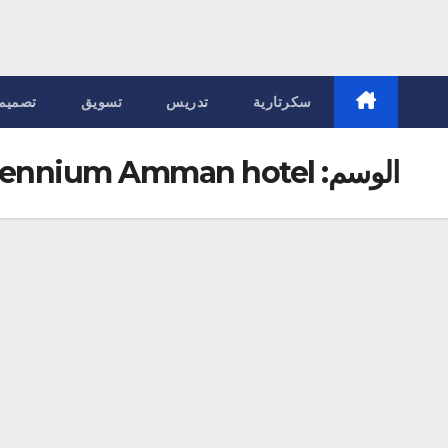
سكرتارية
تدريس
تسويق
تصميم
الوسم:
llennium Amman hotel