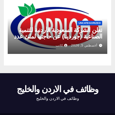
UNCATEGORIZED
تعلن الشركة السعودية الأردنية للتنمية
الصناعية (جوردينا) عن حاجتها لملئ عدد
من الشواغر
أغسطس 5, 2026
كاتب
وظائف في الاردن والخليج
وظائف في الاردن والخليج