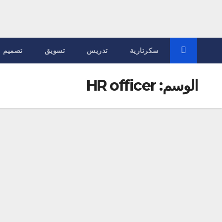
سكرتارية
تدريس
تسويق
تصميم
الوسم:
HR officer