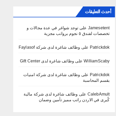
أحدث التعليقات
Jamesetent
على
توجد شواغر في عدة مجالات و
تخصصات لفندق ٥ نجوم برواتب مجزية
Patrickdok
على
وظائف شاغرة لدى شركة Faylasof
WilliamScaby
على
وظائف شاغرة لدى Gift Center
Patrickdok
على
وظائف شاغرة لدى شركة امنيات
بقسم المحاسبة
CalebAmult
على
وظائف شاغرة لدى شركة مالية
كُبرى في الاردن راتب مميز تأمين وضمان