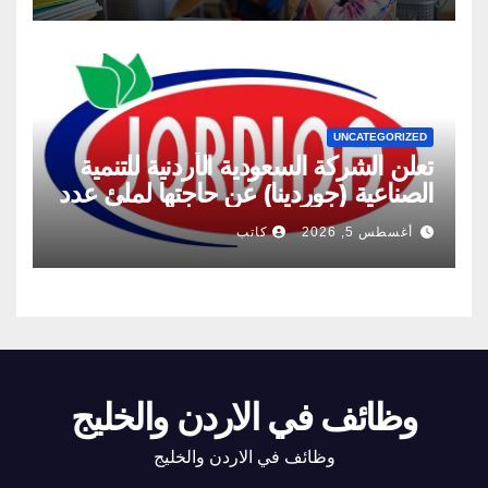
UNCATEGORIZED
تعلن الشركة السعودية الأردنية للتنمية
الصناعية (جوردينا) عن حاجتها لملئ عدد
من الشواغر
أغسطس 5, 2026
كاتب
وظائف في الاردن والخليج
وظائف في الاردن والخليج